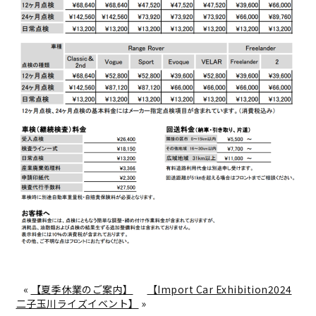
«
【夏季休業のご案内】
【Import Car Exhibition2024
二子玉川ライズイベント】
»