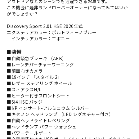
アウトドアなどのシーンでも活躍できるお車です。
この機会に是非ランドローバ―オーナーになってみてはいか
がでしょうか？
Discovery Sport 2.0L HSE 2020年式
エクステリアカラー：ポルトフィーノブルー
インテリアカラー：エボニー
装備
■
■自動緊急ブレーキ （AEB）
■レーンデパーチャーワーニング
■前面向きカメラ
■19インチ 「スタイル 2」
■レザー ステアリング ホイール
■スィアラスH/L
■ヒーター付きフロントシート
■Si4 HSE バッジ
■I/P インサート-アルミニウム シルバー
■キセノン ヘッドランプ （LED シグネチャー付き）
■自動ヘッドライトレべリング
■ヘッドランプ パワー ウォッシュ
■パワーテールゲート