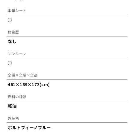
本革シート
◯
修復歴
なし
サンルーフ
◯
全長×全幅×全高
461×189×172(cm)
燃料の種類
軽油
外装色
ポルトフィーノブルー