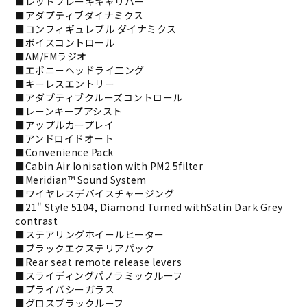
■レッドブレーキキャリパー
■アダプティブダイナミクス
■コンフィギュレブル ダイナミクス
■ボイスコントロール
■AM/FMラジオ
■エボニーヘッドライ二ング
■キーレスエントリー
■アダプティブクルーズコントロール
■レーンキープアシスト
■アップルカープレイ
■アンドロイドオート
■Convenience Pack
■Cabin Air Ionisation with PM2.5filter
■Meridian™ Sound System
■ワイヤレスデバイスチャージング
■21" Style 5104, Diamond Turned withSatin Dark Grey
contrast
■ステアリングホイールヒーター
■ブラックエクステリアパック
■Rear seat remote release levers
■スライディングパノラミックルーフ
■プライバシーガラス
■グロスブラックルーフ