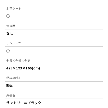
本革シート
◯
修復歴
なし
サンルーフ
◯
全長×全幅×全高
475×193×166(cm)
燃料の種類
軽油
外装色
サントリーニブラック