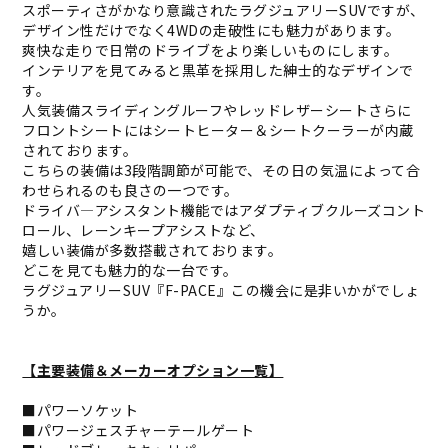
スポーティさがかなり意識されたラグジュアリーSUVですが、
デザイン性だけでなく4WDの走破性にも魅力があります。
爽快な走りで日常のドライブをより楽しいものにします。
インテリアを見てみると黒革を採用した紳士的なデザインで
す。
人気装備スライディングルーフやレッドレザーシートさらに
フロントシートにはシートヒーター＆シートクーラーが内蔵
されております。
こちらの装備は3段階調節が可能で、その日の気温によって合
わせられるのも良さの一つです。
ドライバ―アシスタント機能ではアダプティブクルーズコント
ロール、レーンキープアシストなど、
嬉しい装備が多数搭載されております。
どこを見ても魅力的な一台です。
ラグジュアリーSUV『F-PACE』この機会に是非いかがでしょ
うか。
【主要装備＆メーカーオプション一覧】
■パワーソケット
■パワージェスチャーテールゲート