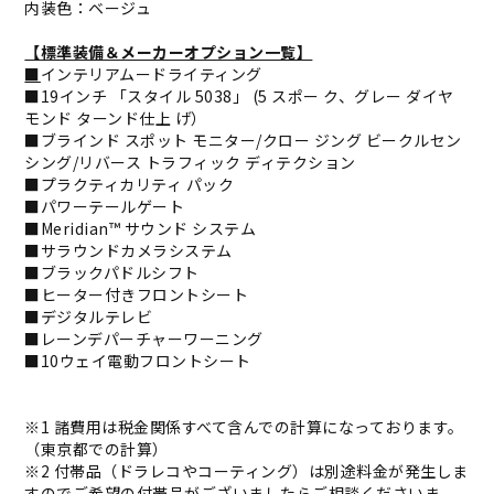
内装色：ベージュ
【標準装備＆メーカーオプション一覧】
■
インテリアムードライティング
■19インチ 「スタイル 5038」 (5 スポー ク、グレー ダイヤ
モンド ターンド仕上 げ）
■ブラインド スポット モニター/クロー ジング ビークルセン
シング/リバース トラフィック ディテクション
■プラクティカリティ パック
■パワーテールゲート
■Meridian™ サウンド システム
■サラウンドカメラシステム
■ブラックパドルシフト
■ヒーター付きフロントシート
■デジタルテレビ
■レーンデパーチャーワーニング
■10ウェイ電動フロントシート
※1 諸費用は税金関係すべて含んでの計算になっております。
（東京都での計算）
※2 付帯品（ドラレコやコーティング）は別途料金が発生しま
すのでご希望の付帯品がございましたらご相談くださいま