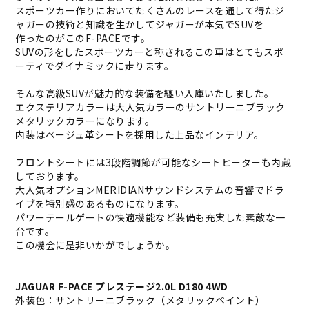
スポーツカー作りにおいてたくさんのレースを通して得たジ
ャガーの技術と知識を生かしてジャガーが本気でSUVを
作ったのがこのF-PACEです。
SUVの形をしたスポーツカーと称されるこの車はとてもスポ
ーティでダイナミックに走ります。
そんな高級SUVが魅力的な装備を纏い入庫いたしました。
エクステリアカラーは大人気カラーのサントリーニブラック
メタリックカラーになります。
内装はベージュ革シートを採用した上品なインテリア。
フロントシートには3段階調節が可能なシートヒーターも内蔵
しております。
大人気オプションMERIDIANサウンドシステムの音響でドラ
イブを特別感のあるものになります。
パワーテールゲートの快適機能など装備も充実した素敵な一
台です。
この機会に是非いかがでしょうか。
JAGUAR F-PACE プレステージ2.0L D180 4WD
外装色：サントリーニブラック（メタリックペイント）