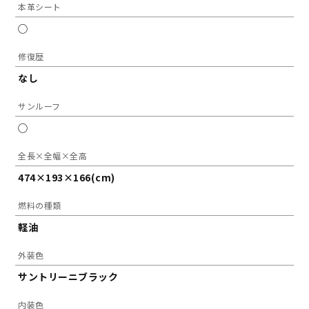
本革シート
◯
修復歴
なし
サンルーフ
◯
全長×全幅×全高
474×193×166(cm)
燃料の種類
軽油
外装色
サントリーニブラック
内装色