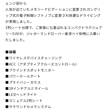
ェンジ前から
人気が出ていたメモリーナビゲーションに変更されガングリ
ップ式の電子制御シフトノブに変更され快適なドライビング
が実現しました。
3列シート仕様で、ご家族にも喜ばれるコンパクトラグジュア
リーSUVが、
ジャガーランドローバー東京ベイ有明に入庫い
たしました。
■
装備
■
ワイヤレスデバイスチャージング
■ACC（アダプティブクルーズコントロール）
■ブラインドスポットモニター
■パワーテールゲート
■プライバシーガラス
■19インチアルミホイール
■LEDヘッドライト
■マニュアル3列シート
■サラウンドカメラシステム