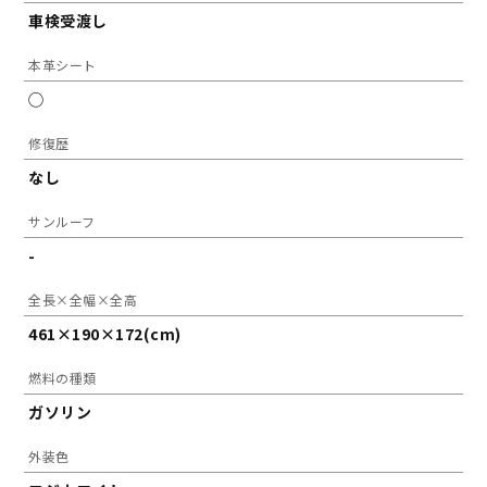
車検受渡し
本革シート
◯
修復歴
なし
サンルーフ
-
全長×全幅×全高
461×190×172(cm)
燃料の種類
ガソリン
外装色