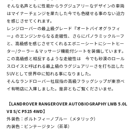
そんな名声ともに性能からラグジュアリーなデザインの車両
はマイナーチェンジを果たした今でも色褪せる事のない迫力
を感じさせてくれます。
レンジローバーの最上級グレード『オートバイオグラフィ
ー』のエンジンからなる走破性、さらにパノラミックルーフ
と、高級感を感じさせてくれるエボニーシートにシートヒー
ター/クーラー＆マッサージ機能付シートを装備しています。
この高級感と相反するような走破性は 今でも砂漠のロール
スロイスと呼ばれる最上級のラグジュアリーさを打ち出した
SUVとして世界中に知れる事になりました。
そんなランドローバー社屈指の高級フラッグシップが東京ベ
イ有明店に入庫しました。是非ともご覧くださいませ。
【LANDROVER RANGEROVER AUTOBIOGRAPHY LWB 5.0L
V8 S/C P525 4WD】
外装色：ポルトフィーノブルー（メタリック）
内装色：ビンテージタン（茶革）