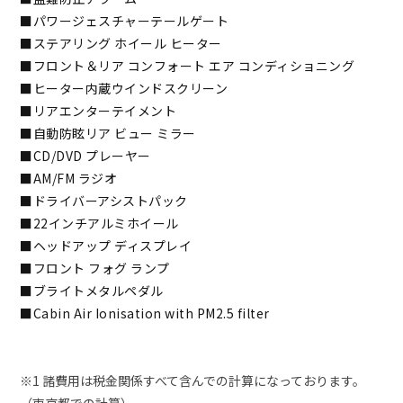
■パワージェスチャーテールゲート
■ステアリング ホイール ヒーター
■フロント＆リア コンフォート エア コンディショニング
■ヒーター内蔵ウインドスクリーン
■リアエンターテイメント
■自動防眩リア ビュー ミラー
■CD/DVD プレーヤー
■AM/FM ラジオ
■ドライバーアシストパック
■22インチアルミホイール
■ヘッドアップ ディスプレイ
■フロント フォグ ランプ
■ブライトメタルペダル
■Cabin Air Ionisation with PM2.5 filter
※1 諸費用は税金関係すべて含んでの計算になっております。