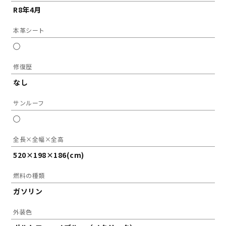
R8年4月
本革シート
◯
修復歴
なし
サンルーフ
◯
全長×全幅×全高
520×198×186(cm)
燃料の種類
ガソリン
外装色