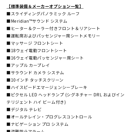
【標準装備＆メーカーオプション一覧】
■スライディングパノラミック ルーフ
■Meridian™サウンド システム
■ヒーター＆クーラー付きフロント＆リアシート
■運転席およびパッセンジャー席シートメモリー
■マッサージ フロントシート
■18ウェイ電動フロントシート
■16ウェイ電動パッセンジャー席シート
■アップル カープレイ
■サラウンド カメラ システム
■10インチ タッチスクリーン
■ハイスピードエマージェンシーブレーキ
■ピクセル LED ヘッドランプ (シグネチャー DRL およびイン
テリジェント ハイ ビーム付き)
■デジタル テレビ
■オールテレイン・プログレスコントロール
■ナビゲーション プロ システム
■盗難防止アラーム