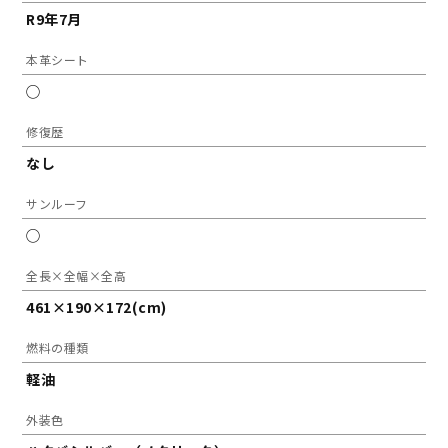
R9年7月
本革シート
◯
修復歴
なし
サンルーフ
◯
全長×全幅×全高
461×190×172(cm)
燃料の種類
軽油
外装色