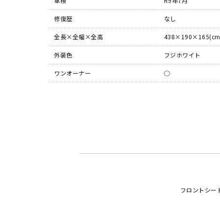
車検
R9年7月
修復歴
なし
全長×全幅×全高
438×190×165(cm
外装色
フジホワイト
ワンオーナー
◯
フロントシー