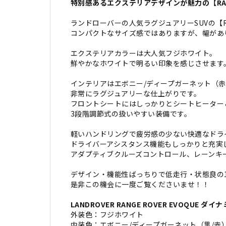
特別感あるエクステリアデザインが魅力の【RANGE
ランドローバーの人気ラグジュアリーSUVの【RANG
コンパクトなサイズ感ではありますが、幅があ
エクステリアカラーは大人気フジホワイト。
鮮やかなホワイトで明るい印象を感じさせます
インテリアはエボニー/ディープガーネット（赤
非常にラグジュアリーな仕上がりです。
フロントシートにはしっかりとシートヒーター
3段階調節式の扱いやすい装備です。
軽いハンドリングで疲労感の少ない快適なドラ
ドライバーアシスタンス機能もしっかりと充実
アダプティブクルーズコントロール、レーンキ
デザイン・機能性ばっちりで低走行・状態良の
是非この機会に一度ご覧くださいませ！！
LANDROVER RANGE ROVER EVOQUE ダイナミ
外装色：フジホワイト
内装色：エボニー/ディープガーネット（黒/赤