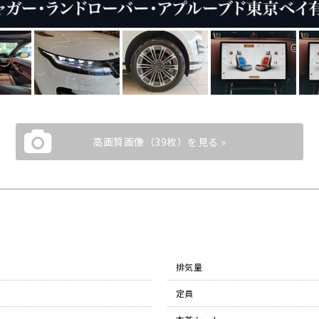
高画質画像（39枚）を見る »
排気量
定員