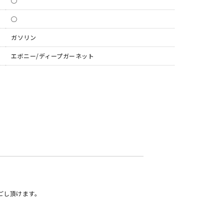
◯
◯
ガソリン
エボニー/ディープガーネット
ごし頂けます。