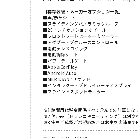
【標準装備・メーカーオプション一覧】
■黒/赤革シート
■スライディングパノラミックルーフ
■20インチオプションホイール
■フロントシートヒーター＆クーラー
■アダプティブクルーズコントロール
■電動テレスコピック
■電動調節シート
■パワーテールゲート
■AppleCarPlay
■Android Auto
■MERIDIAN™サウンド
■インタラクティブドライバーディスプレイ
■ブラインドスポットモニター
※1 諸費用は税金関係すべて含んでの計算にな
※2 付帯品（ドラレコやコーティング）は別
※3 実車ご確認ご希望の場合はお車を店舗ま