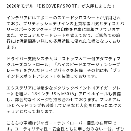
2020年モデル 「
DISCOVERY SPORT」
が入庫しました！
インテリアにはエボニーのスエードクロスシートが採用され
ており、ブリティッシュデザインの上質な雰囲気とディスカバ
リースポーツのアクティブな印象を見事に調和させています
また、マニュアルサードシートを備えており、ご家族での旅
行には活躍間違い無しの多用途性に優れた仕様となっており
ます。
ドライバー支援システムは「ストップ＆ゴー付アダプティブ
クルーズコントロール」「ハイスピードエマージェンシーブ
レーキ」を含んだドライブパックを装備。その他にも「ブラ
インドスポットアシスト」を装備しております。
エクステリアには希少なメタリックペイント《アイガーグレ
ー》を纏い、18インチ「Style5075」アロイホイールも装備
し、都会的なイメージも持ち合わせております。プレミアム
LED ヘッドランプも装着しているなど大変まとまったエクス
テリアとなっております。
こちらの車輛はジャガー・ランドローバー目黒の在庫車で
す。ユーティリティ性・安全性ともに申し分のない一台、ぜひ