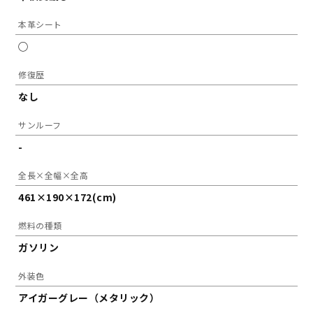
本革シート
◯
修復歴
なし
サンルーフ
-
全長×全幅×全高
461×190×172(cm)
燃料の種類
ガソリン
外装色
アイガーグレー（メタリック）