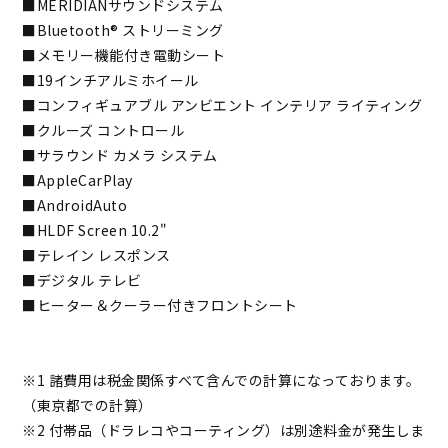
■MERIDIANサウンドシステム
■Bluetooth® ストリーミング
■メモリー機能付き電動シート
■19インチアルミホイール
■コンフィギュアブル アンビエント インテリア ライティング
■クルーズ コントロール
■サラウンド カメラ システム
■AppleCarPlay
■AndroidAuto
■HLDF Screen 10.2"
■テレイン レスポンス
■デジタル テレビ
■ヒーター＆クーラー付きフロントシート
※1 諸費用は税金関係すべて含んでの計算になっております。
（東京都での計算）
※2 付帯品（ドラレコやコーティング）は別途料金が発生しま