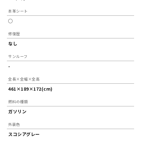
本革シート
◯
修復歴
なし
サンルーフ
-
全長×全幅×全高
461×189×172(cm)
燃料の種類
ガソリン
外装色
スコシアグレー