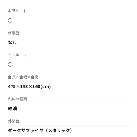
本革シート
◯
修復歴
なし
サンルーフ
◯
全長×全幅×全高
475×193×168(cm)
燃料の種類
軽油
外装色
ダークサファイヤ（メタリック）