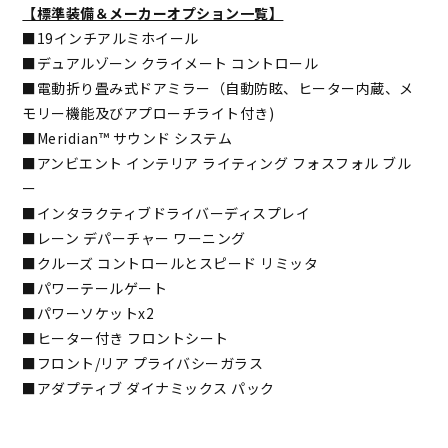
【標準装備＆メーカーオプション一覧】
■19インチアルミホイール
■デュアルゾーン クライメート コントロール
■電動折り畳み式ドアミラー（自動防眩、ヒーター内蔵、メ
モリー機能及びアプローチライト付き)
■Meridian™ サウンド システム
■アンビエント インテリア ライティング フォスフォル ブル
ー
■インタラクティブドライバーディスプレイ
■レーン デパーチャー ワーニング
■クルーズ コントロールとスピード リミッタ
■パワーテールゲート
■パワーソケットx2
■ヒーター付き フロントシート
■フロント/リア プライバシーガラス
■アダプティブ ダイナミックス パック